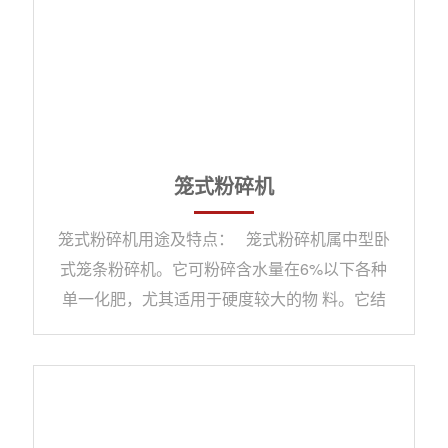
笼式粉碎机
笼式粉碎机用途及特点： 笼式粉碎机属中型卧
式笼条粉碎机。它可粉碎含水量在6%以下各种
单一化肥，尤其适用于硬度较大的物 料。它结
构简单紧凑，占地面积小，维修方便，粉碎效果
好，运转平稳，便于清理，是一铵、二铵、尿素
等硬粒物料的克星。公司生产销售产品:笼式粉
碎机，粉碎 机,盘式