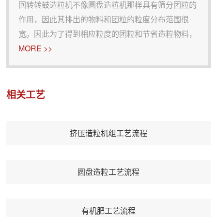
回转转鼓造粒机不像圆盘造粒机那样具有筛分团粒的
作用，因此其排出的物料和团粒的粒度分布范围很
宽。因此为了得到相应粒度的团粒和节省造粒物料，
回转筒采用了带有筛分器的闭路方式，把筛余物料循
MORE >>
环送入转鼓入口。在原铁矿球化过程中，若想在一次
过程中团块的粒度就增大到所需的粒度，则回转筒的
长度就要很大，造粒机就会很
相关工艺
挤压造粒机组工艺流程
圆盘造粒工艺流程
有机肥工艺流程