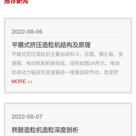
推荐新闻
行机配套使用可实现一机多槽用的功能。与其配
套的发
2022-08-06
平模式挤压造粒机结构及原理
平模式挤压造粒机主要由进料斗、压辊、模孔板、变
速箱、电动机和机架组成，结构如图3A所示。电动
机将动力输送到变速箱经一组锥齿轮传动，改变转
向，带动平模或者压辊转动，实现压辊与平模的相对
MORE >>
运动，将粉末物料挤入平模的模孔中，在平模模孔下
方有切刀低速转动，将挤出的柱状肥料按所需长度进
行切割。平模挤压设备结构简
2022-08-07
转鼓造粒机造粒深度剖析