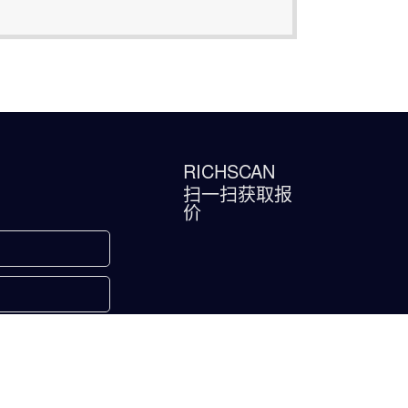
分，需要通过羊粪破碎机进行初步破碎，同
、秸秆等混合，形成适宜的发酵原料
RICHSCAN
扫一扫获取报
价