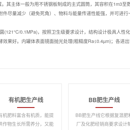
其主体一般为用不锈钢板制成的主式圆筒，其容积在1m3至数
附件尽量减少（避免死角）、物料与能量传递性能强，并可进行
(121°C/0.1MPa)，按照卫生级要求设计，结构设计极具
果好。内罐体表面镜面抛光处理(粗糙度Ra≤0.4µm)；各进
有机肥生产线
BB肥生产线
有机肥料富含有机质，能提
BB肥生产线它根据复混肥
供作物生长所需养分，又能
厂及化肥经销商要求设计