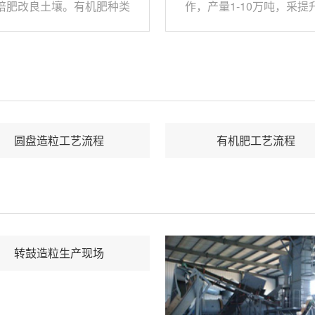
培肥改良土壤。有机肥种类
作，产量1-10万吨，采提
繁多，原料十分广泛，肥料
槽直接进料、搅拌机直接
也千变万化。它提供作物生
料的工艺，几乎达到了“零”
长所需养分，养分丰富，它
料的目标。 BB肥主体设备
含有作物生长所需的16种营
用正反转操作，通过特殊
养成分，还含有其他有益作
螺旋机构的三维结构进行
物生长的元素，可全面刺激
料搅拌与输出，整套设备
圆盘造粒工艺流程
有机肥工艺流程
作物生长，养分释放均匀长
有价格低、占地面积小、
久，有机肥所含的养分多以
量大、搅拌均匀等特点。
有机态形式存在，可缓慢 释
放
转鼓造粒生产现场