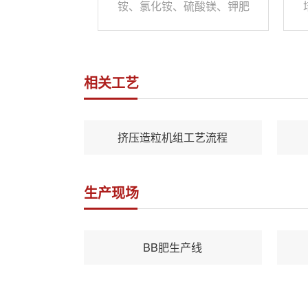
铵、氯化铵、硫酸镁、钾肥
等造粒教果特别好，成球率
可达80％，复合肥挤挤压造
粒机经多次研制集多年复 合
相关工艺
肥造粒设备经验，并采用防
腐、耐磨材料的精心制造，
具有外形美观、操作简单、
挤压造粒机组工艺流程
能耗低寿命长、成球率高等
优点，对辊造粒机是国内较
生产现场
为先进的复合肥造粒 设备，
产
BB肥生产线