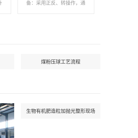
升
备：采用正反、转操作，通
卸
过特殊内螺旋机构进行物料
落
搅拌与输出。具有结构紧
采
凑、产量大、搅拌均匀等特
内
点。BB肥掺混设备主要技术
物
参数： 规格倾度（O）转速
具
功率（KW）生产能力 （万
煤粉压球工艺流程
产
吨/年）BH-32014.57.52-
B
3BH-52012.511
生物有机肥造粒加抛光整形现场