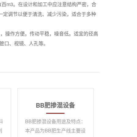
百m3。在设计和加工中应注意结构严密，合
一定调节以便于清洗、减少污染，适合于多种
人性化，操作方便。传动平稳，噪音低。适宜的径高
出管口、视镜、人孔等。
BB肥掺混设备
料
BB肥掺混设备用途及特点：
制
本产品为BB肥生产线主要设