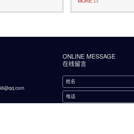
，不仅能解决废弃物的处理
处理。羊粪含有大量的水
MORE >>
产量。郑州华强重
时与其他有机物料如稻草
ONLINE MESSAGE
在线留言
48@qq.com
州市荥阳市乔楼镇
3号