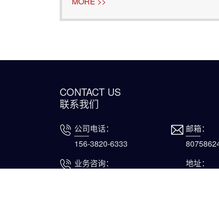
见的有机废弃物，如何将其转化为有机肥
MORE >>
问题，还能有效促进土壤健康，提升作物
CONTACT US
联系我们
公司电话：
邮箱：
156-3820-6333
8075862
业务咨询：
地址：
156-3820-6333
河南省郑
万山路31