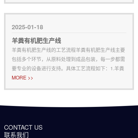
见的有机废弃物，如何将其转化为有机肥，不仅能解
决废弃物的处理问题，还能有效促进土壤健康，提升
作物产量。郑州华强重
2025-01-18
羊粪有机肥生产线
羊粪有机肥生产线的工艺流程羊粪有机肥生产线主要
包括多个环节，从原料处理到成品包装，每一步都需
要专业的设备进行支持。具体工艺流程如下：1.羊粪
原料收集与预处理在生产的 步，羊粪需要进行预处
MORE >>
理。羊粪含有大量的水分，需要通过羊粪破碎机进行
初步破碎，同时与其他有机物料如稻草、秸秆等混
合，形成适宜的发酵原料
CONTACT US
联系我们