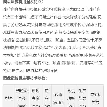
圆盘造粒机用途及特点：
造粒盘盘角采用整体圆弧结构,成粒率可达93%以上.造粒盘
设有三个出料口,便于间断生产作业,大大降低了劳动强度,提
高了劳动效率,减速机与电 动机采用柔性皮带传动,起动平稳,
减缓冲击力,提高设备使用寿命.造粒盘盘底采用多条辐射钢
板加强,坚固耐用,不变形.加厚、加重、坚固的底座设计,不需
地脚螺栓固定,运转平稳.造粒机主齿轮采用高频淬火,使用寿
命增加1倍.造粒机盘内衬高强度玻璃钢,防腐耐用.本机有造粒
均匀、成粒率高、运转平稳、设备坚固耐用、使用寿命长等
特点,是广大用户选择的理想设备。
圆盘造粒机主要技术参数：
造粒盘
盘边
容
电机
生产
转速
减速机
型号
直径
高度
积
功率
能力
(r/min)
型号
(mm)
(mm)
(m³)
(kw)
(t/h)