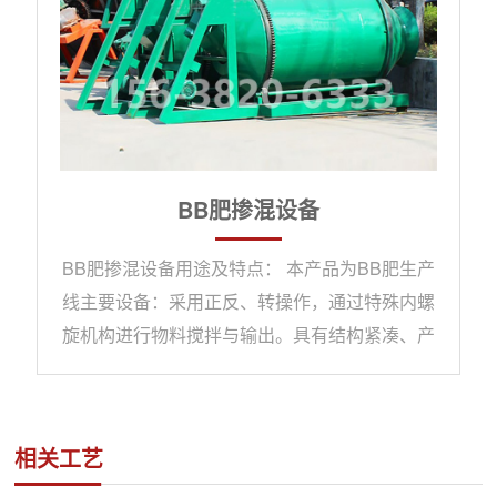
BB肥掺混设备
BB肥掺混设备用途及特点： 本产品为BB肥生产
线主要设备：采用正反、转操作，通过特殊内螺
旋机构进行物料搅拌与输出。具有结构紧凑、产
量大、搅拌均匀等特点。BB肥掺混设备主要技
术参数： 规格倾度（O）转速功率（KW）生产
能力 （万吨/年）BH-32014.57.52-3BH-
相关工艺
52012.511