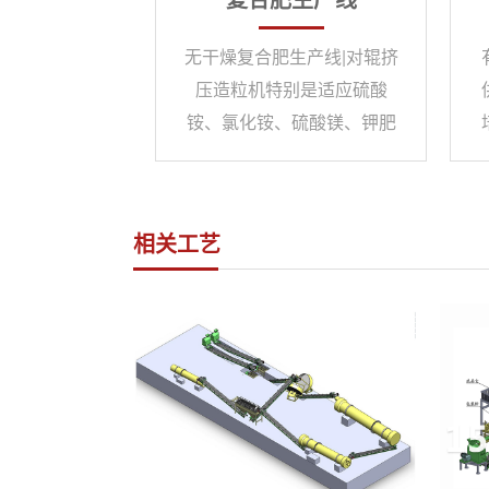
无干燥复合肥生产线|对辊挤
压造粒机特别是适应硫酸
铵、氯化铵、硫酸镁、钾肥
等造粒教果特别好，成球率
可达80％，复合肥挤挤压造
粒机经多次研制集多年复 合
相关工艺
肥造粒设备经验，并采用防
腐、耐磨材料的精心制造，
具有外形美观、操作简单、
能耗低寿命长、成球率高等
优点，对辊造粒机是国内较
为先进的复合肥造粒 设备，
产