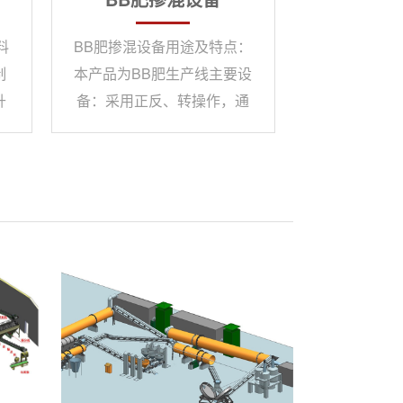
料
BB肥掺混设备用途及特点：
制
本产品为BB肥生产线主要设
升
备：采用正反、转操作，通
卸
过特殊内螺旋机构进行物料
落
搅拌与输出。具有结构紧
采
凑、产量大、搅拌均匀等特
内
点。BB肥掺混设备主要技术
物
参数： 规格倾度（O）转速
具
功率（KW）生产能力 （万
产
吨/年）BH-32014.57.52-
B
3BH-52012.511