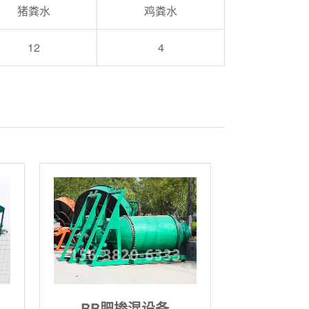
猪粪水
鸡粪水
12
4
BB肥掺混设备