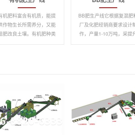
有机肥料富含有机质，能提
BB肥生产线它根据复混肥
供作物生长所需养分，又能
厂及化肥经销商要求设计
培肥改良土壤。有机肥种类
作，产量1-10万吨，采提
繁多，原料十分广泛，肥料
槽直接进料、搅拌机直接
也千变万化。它提供作物生
料的工艺，几乎达到了“零”
长所需养分，养分丰富，它
料的目标。 BB肥主体设备
含有作物生长所需的16种营
用正反转操作，通过特殊
养成分，还含有其他有益作
螺旋机构的三维结构进行
物生长的元素，可全面刺激
料搅拌与输出，整套设备
作物生长，养分释放均匀长
有价格低、占地面积小、
久，有机肥所含的养分多以
量大、搅拌均匀等特点。
有机态形式存在，可缓慢 释
放