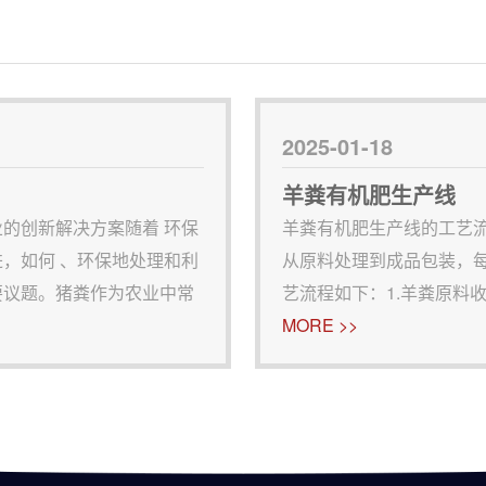
2025-01-18
羊粪有机肥生产线
的创新解决方案随着 环保
羊粪有机肥生产线的工艺
，如何 、环保地处理和利
从原料处理到成品包装，
要议题。猪粪作为农业中常
艺流程如下：1.羊粪原料
，不仅能解决废弃物的处理
处理。羊粪含有大量的水
MORE >>
产量。郑州华强重
时与其他有机物料如稻草