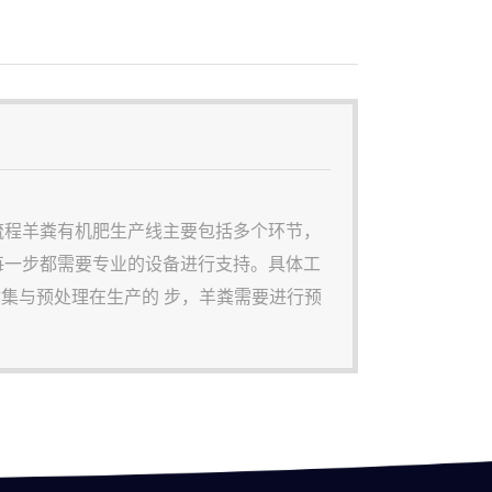
流程羊粪有机肥生产线主要包括多个环节，
每一步都需要专业的设备进行支持。具体工
收集与预处理在生产的 步，羊粪需要进行预
分，需要通过羊粪破碎机进行初步破碎，同
、秸秆等混合，形成适宜的发酵原料