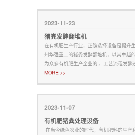
2023-11-23
猪粪发酵翻堆机
在有机肥生产行业，正确选择设备是提升
州华强重工的猪粪发酵翻堆机，以其卓越
为众多有机肥生产企业的 。工艺流程发酵
的主要原料，其发酵过程对肥料质量的影
MORE >>
完整性，需要靠有效的翻堆来实现，而华
2023-11-07
有机肥猪粪处理设备
在当今绿色农业的时代，有机肥料的生产