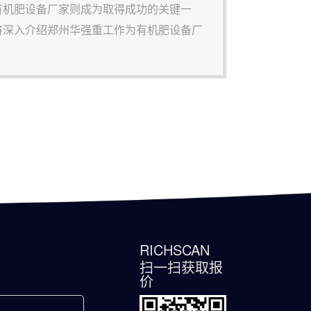
有机肥设备厂家则成为取得成功的关键一
将深入介绍郑州华强重工作为有机肥设备厂
择我们将助您开创有机农业的崭新未来。郑
.原料处理与预处理： 我
RICHSCAN
扫一扫获取报
价