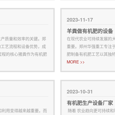
2023-11-17
羊粪做有机肥的设备
生产质量和效率的关键。郑
在现代农业可持续发展的
的工艺流程和设备优势，成
重要。郑州华强重工专注
过程的核心猪粪作为有机肥
肥制备有机肥工艺以其独
响至关重要。发酵的均匀与
重要地位。工艺流程及设
MORE >>
强重工的翻堆机在这一
机肥工艺主要包括以下步骤
2023-10-31
有机肥生产设备厂家
和利用变得越来越重要。而
随着 农业趋向更可持续