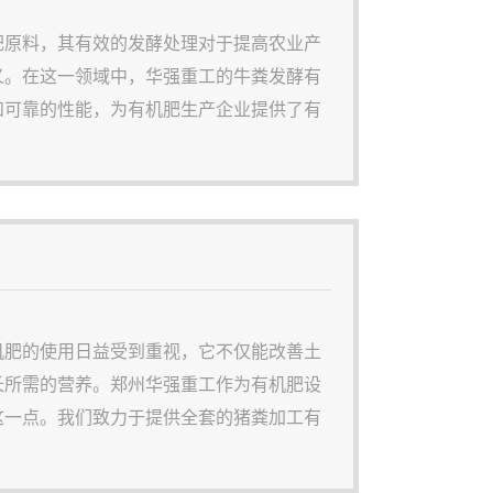
肥原料，其有效的发酵处理对于提高农业产
义。在这一领域中，华强重工的牛粪发酵有
和可靠的性能，为有机肥生产企业提供了有
酵有机肥的生产工艺1.原料预处理： 收集
括破碎、去杂质和水分调节，为发酵做
机肥的使用日益受到重视，它不仅能改善土
长所需的营养。郑州华强重工作为有机肥设
这一点。我们致力于提供全套的猪粪加工有
猪粪这一农业废物转化为宝贵的农业资源。
华强重工的猪粪加工有机肥生产线，从原料