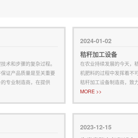
2024-01-02
秸秆加工设备
键技术和步骤的复杂过程。
在农业持续发展的今天，
并保证产品质量是至关重要
机肥料的过程中发挥着不
备的专业制造商，在提供
秸秆加工设备制造商，致力
势。生物发酵有机肥生产的
将详细介绍华强重工秸秆
MORE >>
优质有机肥的前提。
选择华强重工。华强重工
2023-12-15