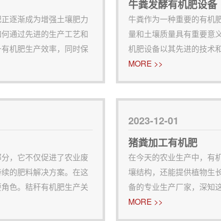
牛粪发酵有机肥设备
肥正逐渐成为增强土壤肥力
牛粪作为一种重要的有机
如何通过先进的生产工艺和
量和土壤质量具有重要意
升有机肥生产效率，同时保
机肥设备以其先进的技术
的重要性生物菌发酵有机肥
效的生产解决方案。牛粪发
MORE >>
化为 土壤改良剂的生
牛粪并进行初步处理，包
2023-12-01
猪粪加工有机肥
部分，它不仅促进了农业废
在今天的农业生产中，有
持续的肥料解决方案。在这
壤结构，还能提供植物生
要角色。秸秆有机肥生产关
备的专业生产厂家，深知
秸秆进行清洁、破碎和调
机肥生产线，帮助企业将
MORE >>
良好基础。2.发酵过程
详细的猪粪加工工艺流程