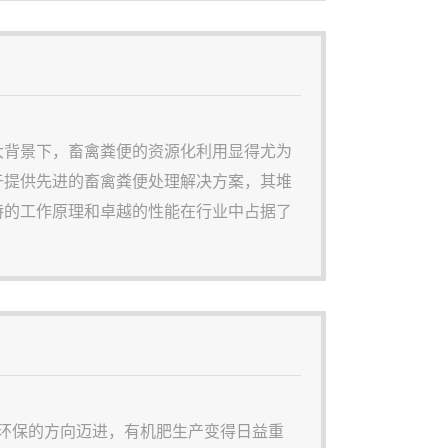
大背景下，畜禽粪便的资源化利用显得尤为
于提供先进的畜禽粪便处理解决方案，其堆
特的工作原理和卓越的性能在行业中占据了
备配置郑州华强重工的畜禽粪便堆肥制备有
：1.原料收集与预处理：首先收集畜禽
和环保的方向迈进，有机肥生产变得日益重