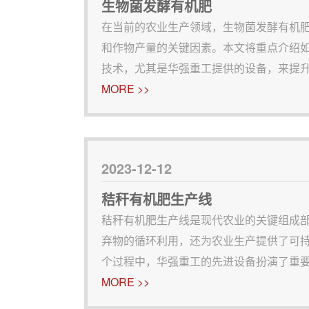
生物菌发酵有机肥
在当前的农业生产领域，生物菌发酵有机
和作物产量的关键因素。本文将重点介绍
技术，尤其是华强重工提供的设备，来提
持产品质量的稳定性。生物菌发酵有机肥
MORE >>
是一种利用微生物发酵技术将动植物残渣转
2023-12-12
秸秆有机肥生产线
秸秆有机肥生产线是现代农业的关键组成
弃物的循环利用，还为农业生产提供了可
个过程中，华强重工的先进设备扮演了重
键工艺流程1.原料预处理：此步骤涉及对
MORE >>
质，确保原料的质量，为下一步的处理打下