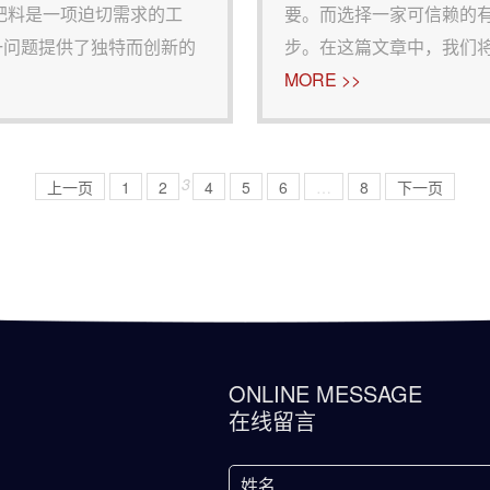
肥料是一项迫切需求的工
要。而选择一家可信赖的
一问题提供了独特而创新的
步。在这篇文章中，我们
 工艺流程：1.猪粪收集
家的独特优势以及为何选
MORE >>
行有
州华强重工有机肥设备：1
3
上一页
1
2
4
5
6
…
8
下一页
ONLINE MESSAGE
在线留言